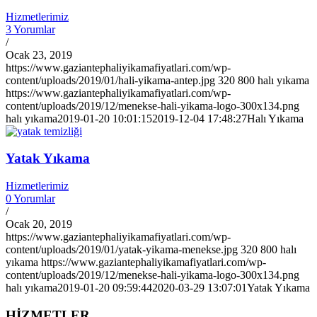
Hizmetlerimiz
3 Yorumlar
/
Ocak 23, 2019
https://www.gaziantephaliyikamafiyatlari.com/wp-
content/uploads/2019/01/hali-yikama-antep.jpg
320
800
halı yıkama
https://www.gaziantephaliyikamafiyatlari.com/wp-
content/uploads/2019/12/menekse-hali-yikama-logo-300x134.png
halı yıkama
2019-01-20 10:01:15
2019-12-04 17:48:27
Halı Yıkama
Yatak Yıkama
Hizmetlerimiz
0 Yorumlar
/
Ocak 20, 2019
https://www.gaziantephaliyikamafiyatlari.com/wp-
content/uploads/2019/01/yatak-yikama-menekse.jpg
320
800
halı
yıkama
https://www.gaziantephaliyikamafiyatlari.com/wp-
content/uploads/2019/12/menekse-hali-yikama-logo-300x134.png
halı yıkama
2019-01-20 09:59:44
2020-03-29 13:07:01
Yatak Yıkama
HİZMETLER