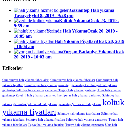
Gaziantep Halı yıkama
Tavsiye
Eylül 8, 2019 - 9:28 pm
Koltuk Yıkama
Ocak 23, 2019 -
9:59 am
Yerinde Halı Yıkama
Ocak 20, 2019 -
10:05 am
Halı Yıkama Fiyatları
Ocak 20, 2019
- 10:04 am
Yorgan Battaniye Yıkama
Ocak
20, 2019 - 10:03 am
Etiketler
Cumhuriyet halı yıkama fabrikaları
Cumhuriyet halı yıkama fabrikası
Cumhuriyet halı
yıkama fiyatları
Cumhuriyet halı yıkama gaziantep
gaziantep Cumhuriyet halı yıkama
gaziantep Selimiye halı yıkama
gaziantep Tugay halı yıkama
gaziantep Ulus halı yıkama
gaziantep Zeytinli halı yıkama
gaziantep İncilipınar halı yıkama
gaziantep Şahinbey halı
koltuk
yıkama
gaziantep Şehitkamil halı yıkama
gaziantep Şirinevler halı yıkama
yıkama fiyatları
Selimiye halı yıkama fabrikaları
Selimiye halı
yıkama fabrikası
Selimiye halı yıkama fiyatları
Selimiye halı yıkama gaziantep
Tugay halı
yıkama fabrikaları
Tugay halı yıkama fiyatları
Tugay halı yıkama gaziantep
Ulus halı