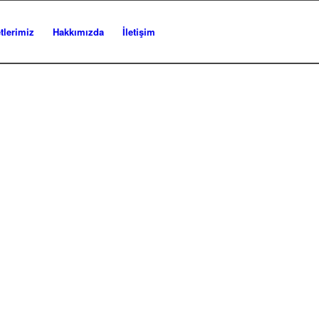
tlerimiz
Hakkımızda
İletişim
ASI
iyatlarla Halı Yıkayan
akın.