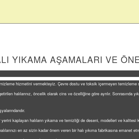
LI YIKAMA AŞAMALARI VE ÖN
mizleme hizmetini vermekteyiz. Çevre dostu ve toksik içermeyen temizleme s
tirilen halılarınız, öncelik olarak cins ve özelliğine göre ayrılır. Sonrasında 
şyalarındandır.
yerini kaplayan halıların yıkama ve temizliği de deseni, modelleri ve kalitesi 
ılarınızı en az sizin kadar önem veren bir halı yıkıma fabrikasına emanet etm