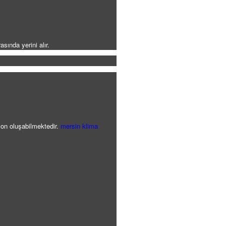
sında yerini alır.
yon oluşabilmektedir.
mersin klima