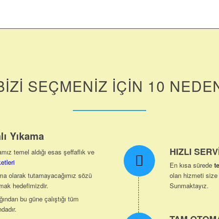
BİZİ SEÇMENİZ İÇİN 10 NEDE
lı Yıkama
HIZLI SERV
mız temel aldığı esas şeffaflık ve
etleri
En kısa sürede
t
ma olarak tutamayacağımız sözü
olan hizmeti siz
mak hedefimizdir.
Sunmaktayız.
ğından bu güne çalıştığı tüm
dadır.