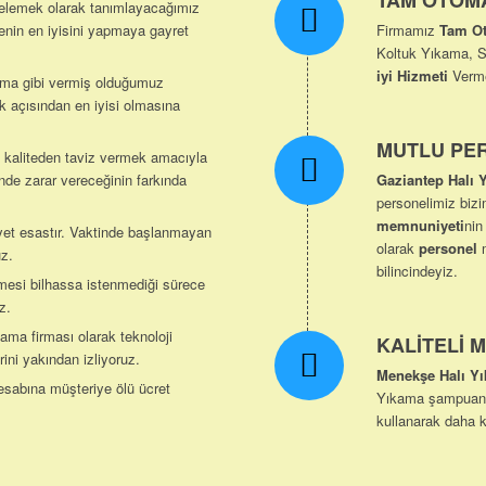
TAM OTOM
itelemek olarak tanımlayacağımız
enin en iyisini yapmaya gayret
Firmamız
Tam Ot
Koltuk Yıkama, S
iyi Hizmeti
Verme
ama gibi vermiş olduğumuz
ık açısından en iyisi olmasına
MUTLU PE
kaliteden taviz vermek amacıyla
inde zarar vereceğinin farkında
Gaziantep Halı 
personelimiz bizi
memnuniyeti
nin
yet esastır. Vaktinde başlanmayan
olarak
personel
m
uz.
bilincindeyiz.
mesi bilhassa istenmediği sürece
z.
ma firması olarak teknoloji
KALİTELİ 
ini yakından izliyoruz.
Menekşe Halı Y
sabına müşteriye ölü ücret
Yıkama şampuanlar
kullanarak daha ka