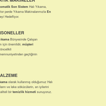
ATİK MAKİNELER
omatik Son Sistem
Halı Yıkama,
tor perde Yıkama Makinalarımızla
En
yi Hedefliyor.
RSONELLER
Yıkama
Bünyesinde Çalışan
m için önemlidir,
müşteri
 öncelikli
emnuniyetinden geçtiğinin
MALZEME
ıkama
olarak kullanmış olduğumuz Halı
ın ve leke sökücülerin, en iyilerini
liteli bir
temizlik hizmeti
sunuyoruz.