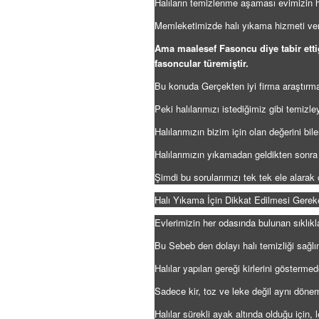
Halıların temizlenme aşaması evimizin hi
Memleketimizde halı yıkama hizmeti ver
Ama maalesef Fasoncu diye tabir ettiğ
fasoncular türemiştir.
Bu konuda Gerçekten iyi firma araştır
Peki halılarımızı istediğimiz gibi temizley
Halılarımızın bizim için olan değerini b
Halılarımızın yıkamadan geldikten sonra 
Şimdi bu sorularımızı tek tek ele alarak
Halı Yıkama İçin Dikkat Edilmesi Gereke
Evlerimizin her odasında bulunan sıklıkla
Bu Sebeb den dolayı halı temizliği sağl
Halılar yapıları gereği kirlerini gösterme
Sadece kir, toz ve leke değil aynı dönem
Halılar sürekli ayak altında olduğu için, 