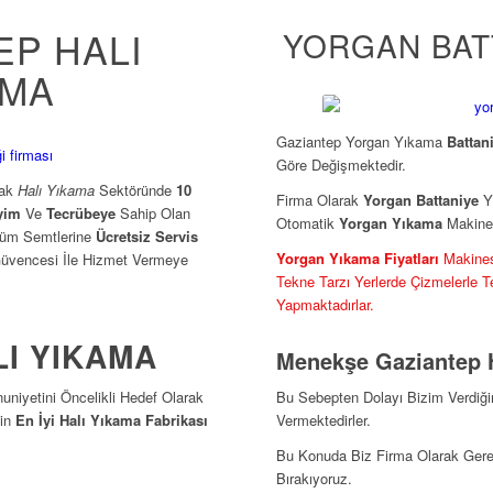
EP HALI
YORGAN BAT
AMA
Gaziantep Yorgan Yıkama
Battan
Göre Değişmektedir.
rak
Halı Yıkama
Sektöründe
10
Firma Olarak
Yorgan Battaniye
Yı
yim
Ve
Tecrübeye
Sahip Olan
Otomatik
Yorgan Yıkama
Makines
 Tüm Semtlerine
Ücretsiz Servis
Yorgan Yıkama Fiyatları
Makines
üvencesi İle Hizmet Vermeye
Tekne Tarzı Yerlerde Çizmelerle 
Yapmaktadırlar.
LI YIKAMA
Menekşe Gaziantep 
niyetini Öncelikli Hedef Olarak
Bu Sebepten Dolayı Bizim Verdiği
’in
En İyi Halı Yıkama Fabrikası
Vermektedirler.
Bu Konuda Biz Firma Olarak Gerek
Bırakıyoruz.