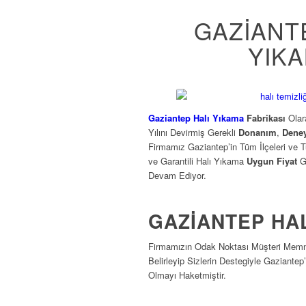
GAZIANT
YIK
Gaziantep Halı Yıkama
Fabrikası
Ola
Yılını Devirmiş Gerekli
Donanım
,
Dene
Firmamız Gaziantep’in Tüm İlçeleri ve
ve Garantili Halı Yıkama
Uygun Fiyat
G
Devam Ediyor.
GAZIANTEP HA
Firmamızın Odak Noktası Müşteri Memnu
Belirleyip Sizlerin Destegiyle Gaziantep
Olmayı Haketmiştir.