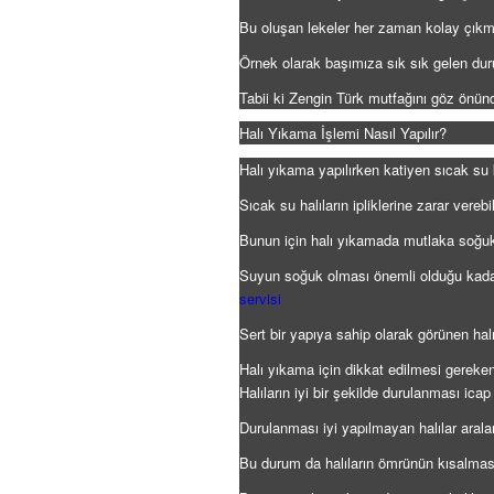
Bu oluşan lekeler her zaman kolay çıkmay
Örnek olarak başımıza sık sık gelen dur
Tabii ki Zengin Türk mutfağını göz önünd
Halı Yıkama İşlemi Nasıl Yapılır?
Halı yıkama yapılırken katiyen sıcak su 
Sıcak su halıların ipliklerine zarar verebil
Bunun için halı yıkamada mutlaka soğuk 
Suyun soğuk olması önemli olduğu kadar 
servisi
Sert bir yapıya sahip olarak görünen halı 
Halı yıkama için dikkat edilmesi gereken
Halıların iyi bir şekilde durulanması ica
Durulanması iyi yapılmayan halılar aralar
Bu durum da halıların ömrünün kısalmas