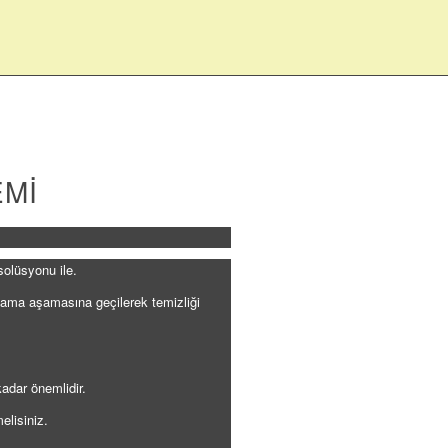
EMİ
olüsyonu ile.
yıkama aşamasına geçilerek temizliği
kadar önemlidir.
elisiniz.