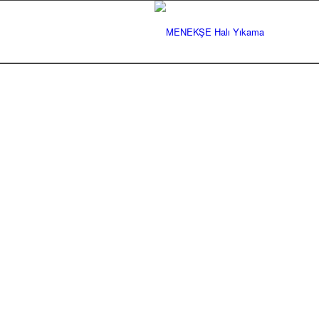
GA
Gaziantep Halı Yıkama
Güve