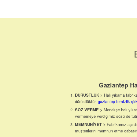
Gaziantep Ha
DÜRÜSTLÜK
>
Halı yıkama fabrika
dürüstlüktür.
gaziantep temizlik şirk
SÖZ VERME
>
Menekşe halı yıka
vermemeye verdiğimiz sözü de tut
MEMNUNİYET
>
Fabrikamız açıldı
müşterilerini memnun etme çabasın