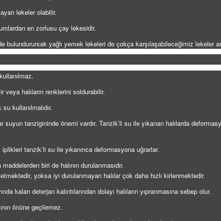
an lekeler olabilir.
umlardan en zorlusu çay lekesidir.
e bulundurursak yağlı yemek lekeleri de çokça karşılaşabileceğimiz lekeler ara
kullanılmaz.
ir veya halıların renklerini soldurabilir.
su kullanılmalıdır.
suyun tanzigininde önemi vardır. Tanzik’li su ile yıkanan halılarda deformas
iplikleri tanzik’li su ile yıkanınca deformasyona uğrarlar.
 maddelerden biri de halının durulanmasıdır.
p etmektedir, yoksa iyi durulanmayan halılar çok daha hızlı kirlenmektedir.
ında kalan deterjan kalıntılarından dolayı halıların yıpranmasına sebep olur.
ının önüne geçilemez.