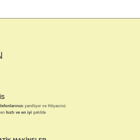
N
İS
elefonlarınızı
yanıtlıyor ve ihtiyacınız
e en
hızlı ve en iyi
şekilde