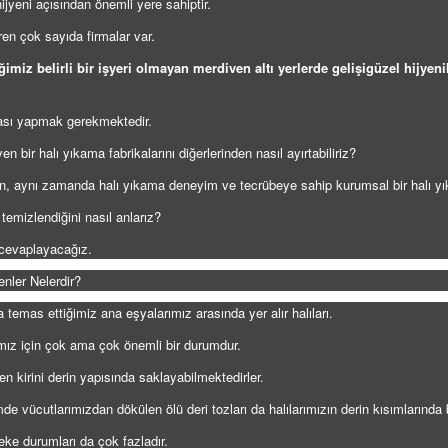
jyeni açısından önemli yere sahiptir.
en çok sayıda firmalar var.
imiz belirli bir işyeri olmayan merdiven altı yerlerde gelişigüzel hijyen
ması yapmak gerekmektedir.
en bir halı yıkama fabrikalarını diğerlerinden nasıl ayırtabiliriz?
ilen, aynı zamanda halı yıkama deneyim ve tecrübeye sahip kurumsal bir halı yık
temizlendiğini nasıl anlarız?
 cevaplayacağız.
nler Nelerdir?
 temas ettiğimiz ana eşyalarımız arasında yer alır halıları.
ımız için çok ama çok önemli bir durumdur.
den kirini derin yapısında saklayabilmektedirler.
de vücutlarımızdan dökülen ölü deri tozları da halılarımızın derin kısımlarında
leke durumları da çok fazladır.