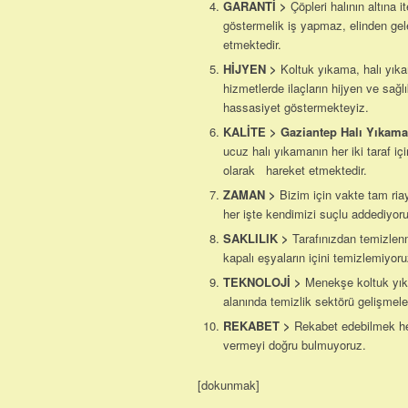
GARANTİ
>
Çöpleri halının altına 
göstermelik iş yapmaz, elinden gel
etmektedir.
HİJYEN
>
Koltuk yıkama, halı yık
hizmetlerde ilaçların hijyen ve sağl
hassasiyet göstermekteyiz.
KALİTE
>
Gaziantep Halı Yıkama
ucuz halı yıkamanın her iki taraf iç
olarak hareket etmektedir.
ZAMAN
>
Bizim için vakte tam ria
her işte kendimizi suçlu addediyor
SAKLILIK
>
Tarafınızdan temizlen
kapalı eşyaların içini temizlemiyoru
TEKNOLOJİ
>
Menekşe koltuk yıka
alanında temizlik sektörü gelişmeler
REKABET
>
Rekabet edebilmek he
vermeyi doğru bulmuyoruz.
[dokunmak]