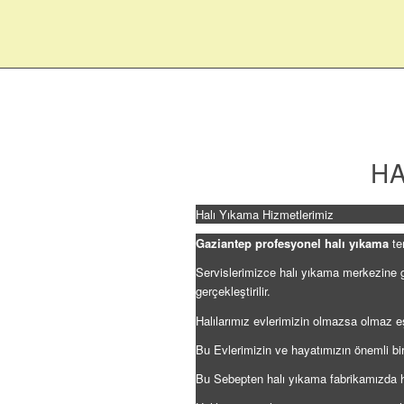
HA
Halı Yıkama Hizmetlerimiz
Gaziantep profesyonel halı yıkama
te
Servislerimizce halı yıkama merkezine ge
gerçekleştirilir.
Halılarımız evlerimizin olmazsa olmaz e
Bu Evlerimizin ve hayatımızın önemli bir 
Bu Sebepten halı yıkama fabrikamızda hal