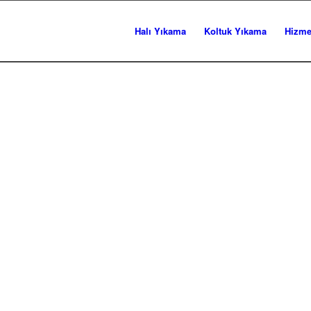
Halı Yıkama
Koltuk Yıkama
Hizme
ZİANTEP HALI YIKAMA FABRİK
 11 Senedir Gaziantep Genelinde En İyi ve Uygun F
nilir Menekşe Halı Yıkama Size Bir Telefon Kadar Y