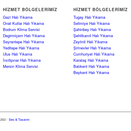
HIZMET BÖLGELERIMIZ
HIZMET BÖLGELERIMIZ
Gazi Halı Yıkama
Tugay Halı Yıkama
Onat Kutlar Halı Yıkama
Selimiye Halı Yıkama
Bodrum Klima Servisi
Şahinbey Halı Yıkama
Degirmiçem Halı Yıkama
Şehitkamil Halı Yıkama
Seyrantepe Halı Yıkama
Zeytinli Halı Yıkama
Yeditepe Halı Yıkama
Şirinevler Halı Yıkama
Ulus Halı Yıkama
Cumhuriyet Halı Yıkama
İncilipınar Halı Yıkama
Karataş Halı Yıkama
Mersin Klima Servisi
Batıkent Halı Yıkama
Beykent Halı Yıkama
KASI -
Seo & Tasarım