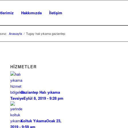
tlerimiz
Hakkımızda
İletişim
ınız:
Anasayfa
/
Tugay halı yıkama gaziantep
HİZMETLER
Gaziantep Halı yıkama
Tavsiye
Eylül 8, 2019 - 9:28 pm
Koltuk Yıkama
Ocak 23,
2019 - 9:59 am